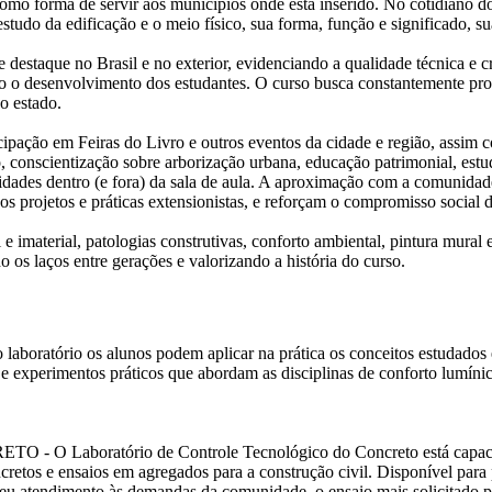
mo forma de servir aos municípios onde está inserido. No cotidiano do p
studo da edificação e o meio físico, sua forma, função e significado, su
destaque no Brasil e no exterior, evidenciando a qualidade técnica e 
 o desenvolvimento dos estudantes. O curso busca constantemente prop
do estado.
pação em Feiras do Livro e outros eventos da cidade e região, assim c
, conscientização sobre arborização urbana, educação patrimonial, estud
ividades dentro (e fora) da sala de aula. A aproximação com a comunidade
s projetos e práticas extensionistas, e reforçam o compromisso soci
 e imaterial, patologias construtivas, conforto ambiental, pintura mur
o os laços entre gerações e valorizando a história do curso.
 os alunos podem aplicar na prática os conceitos estudados em sal
 e experimentos práticos que abordam as disciplinas de conforto lumínic
ório de Controle Tecnológico do Concreto está capacitado a fo
etos e ensaios em agregados para a construção civil. Disponível para pr
m seu atendimento às demandas da comunidade, o ensaio mais solicitado p