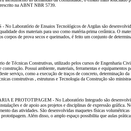
 prescrito na ABNT NBR 5739.
rio de Ensaios Tecnológicos de Argilas são desenvolvidos trab
da qualidade dos materiais para uso como matéria-prima cerâmica. O ma
os corpos de prova secos e queimados, é feito um conjunto de determin
s Construtivas, utilizado pelos cursos de Engenharia Civil e Arq
de construção. Possui ambiente, materiais, ferramentas e equipamentos p
e serviço, como a execução de traços de concreto, determinação da res
cnicas construtivas , estruturas e Tecnologia da Construção são ministra
IPAGEM - No Laboratório Integrado são desenvolvidas ativid
Instalações e de apoio aos projetos e disciplinas de expressão gráfica. 
nto das atividades. São desenvolvidas maquetes físicas volumétricas e 
ototipagem. Além disso, o amplo espaço possibilita que aulas práticas 