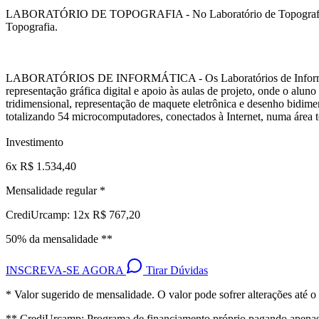
LABORATÓRIO DE TOPOGRAFIA - No Laboratório de Topografia são dese
Topografia.
LABORATÓRIOS DE INFORMÁTICA - Os Laboratórios de Informática tê
representação gráfica digital e apoio às aulas de projeto, onde o alun
tridimensional, representação de maquete eletrônica e desenho bidimen
totalizando 54 microcomputadores, conectados à Internet, numa área t
Investimento
6x R$ 1.534,40
Mensalidade regular *
CrediUrcamp: 12x R$ 767,20
50% da mensalidade **
INSCREVA-SE AGORA
Tirar Dúvidas
* Valor sugerido de mensalidade. O valor pode sofrer alterações até o 
** CrediUrcamp: Programa de financiamento próprio pagando apenas 5