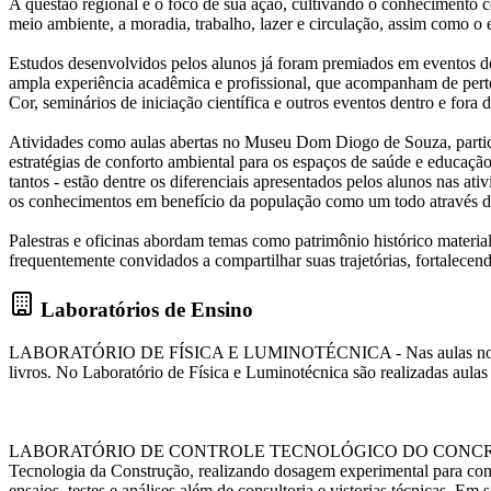
A questão regional é o foco de sua ação, cultivando o conhecimento co
meio ambiente, a moradia, trabalho, lazer e circulação, assim como o e
Estudos desenvolvidos pelos alunos já foram premiados em eventos de 
ampla experiência acadêmica e profissional, que acompanham de perto
Cor, seminários de iniciação científica e outros eventos dentro e fora 
Atividades como aulas abertas no Museu Dom Diogo de Souza, partici
estratégias de conforto ambiental para os espaços de saúde e educação
tantos - estão dentre os diferenciais apresentados pelos alunos nas at
os conhecimentos em benefício da população como um todo através do
Palestras e oficinas abordam temas como patrimônio histórico material
frequentemente convidados a compartilhar suas trajetórias, fortalecend
Laboratórios de Ensino
LABORATÓRIO DE FÍSICA E LUMINOTÉCNICA - Nas aulas no laboratório
livros. No Laboratório de Física e Luminotécnica são realizadas aulas
LABORATÓRIO DE CONTROLE TECNOLÓGICO DO CONCRETO - O Laborat
Tecnologia da Construção, realizando dosagem experimental para concr
ensaios, testes e análises além de consultoria e vistorias técnicas. E