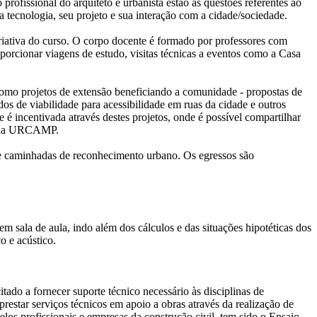
rofissional do arquiteto e urbanista estão as questões referentes ao
a tecnologia, seu projeto e sua interação com a cidade/sociedade.
criativa do curso. O corpo docente é formado por professores com
orcionar viagens de estudo, visitas técnicas a eventos como a Casa
omo projetos de extensão beneficiando a comunidade - propostas de
os de viabilidade para acessibilidade em ruas da cidade e outros
 é incentivada através destes projetos, onde é possível compartilhar
al da URCAMP.
al e caminhadas de reconhecimento urbano. Os egressos são
a de aula, indo além dos cálculos e das situações hipotéticas dos
o e acústico.
rnecer suporte técnico necessário às disciplinas de
estar serviços técnicos em apoio a obras através da realização de
elos profissionais e empresas da construção civil, tem sido o Ensaio