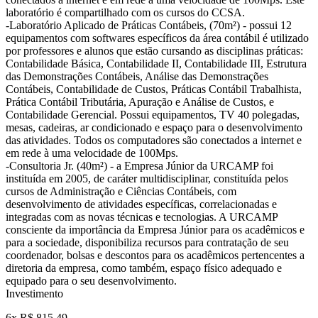
laboratório é compartilhado com os cursos do CCSA.
-Laboratório Aplicado de Práticas Contábeis, (70m²) - possui 12
equipamentos com softwares específicos da área contábil é utilizado
por professores e alunos que estão cursando as disciplinas práticas:
Contabilidade Básica, Contabilidade II, Contabilidade III, Estrutura
das Demonstrações Contábeis, Análise das Demonstrações
Contábeis, Contabilidade de Custos, Práticas Contábil Trabalhista,
Prática Contábil Tributária, Apuração e Análise de Custos, e
Contabilidade Gerencial. Possui equipamentos, TV 40 polegadas,
mesas, cadeiras, ar condicionado e espaço para o desenvolvimento
das atividades. Todos os computadores são conectados a internet e
em rede à uma velocidade de 100Mps.
-Consultoria Jr. (40m²) - a Empresa Júnior da URCAMP foi
instituída em 2005, de caráter multidisciplinar, constituída pelos
cursos de Administração e Ciências Contábeis, com
desenvolvimento de atividades específicas, correlacionadas e
integradas com as novas técnicas e tecnologias. A URCAMP
consciente da importância da Empresa Júnior para os acadêmicos e
para a sociedade, disponibiliza recursos para contratação de seu
coordenador, bolsas e descontos para os acadêmicos pertencentes a
diretoria da empresa, como também, espaço físico adequado e
equipado para o seu desenvolvimento.
Investimento
6x R$ 815,49