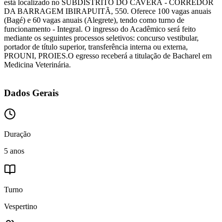
está localizado no SUBDISTRITO DO CAVERÁ - CORREDOR
DA BARRAGEM IBIRAPUITÃ, 550. Oferece 100 vagas anuais
(Bagé) e 60 vagas anuais (Alegrete), tendo como turno de
funcionamento - Integral. O ingresso do Acadêmico será feito
mediante os seguintes processos seletivos: concurso vestibular,
portador de título superior, transferência interna ou externa,
PROUNI, PROIES.O egresso receberá a titulação de Bacharel em
Medicina Veterinária.
Dados Gerais
Duração
5 anos
Turno
Vespertino