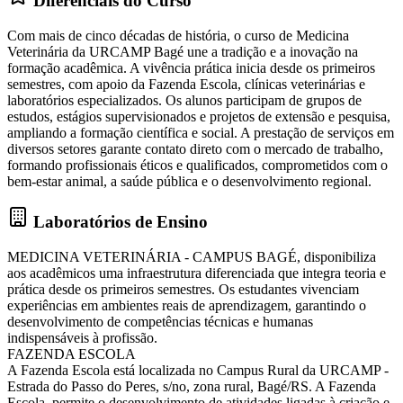
Diferenciais do Curso
Com mais de cinco décadas de história, o curso de Medicina
Veterinária da URCAMP Bagé une a tradição e a inovação na
formação acadêmica. A vivência prática inicia desde os primeiros
semestres, com apoio da Fazenda Escola, clínicas veterinárias e
laboratórios especializados. Os alunos participam de grupos de
estudos, estágios supervisionados e projetos de extensão e pesquisa,
ampliando a formação científica e social. A prestação de serviços em
diversos setores garante contato direto com o mercado de trabalho,
formando profissionais éticos e qualificados, comprometidos com o
bem-estar animal, a saúde pública e o desenvolvimento regional.
Laboratórios de Ensino
MEDICINA VETERINÁRIA - CAMPUS BAGÉ, disponibiliza
aos acadêmicos uma infraestrutura diferenciada que integra teoria e
prática desde os primeiros semestres. Os estudantes vivenciam
experiências em ambientes reais de aprendizagem, garantindo o
desenvolvimento de competências técnicas e humanas
indispensáveis à profissão.
FAZENDA ESCOLA
A Fazenda Escola está localizada no Campus Rural da URCAMP -
Estrada do Passo do Peres, s/no, zona rural, Bagé/RS. A Fazenda
Escola, permite o desenvolvimento de atividades ligadas à criação e