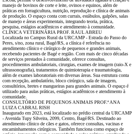
manejo de bovinos de corte e leite, ovinos e equinos, além de
práticas em forragicultura, nutrição, reprodução e clínica de animais
de produção. O espaço conta com currais, estábulos, galpões, salas
de manejo e áreas experimentais, integrando teoria, prática,
pesquisa, estágios acadêmicos e atendimento à comunidade.
CLÍNICA VETERINÁRIA PROF. RAUL ABREU
Localizada no Campus Rural da URCAMP - Estrada do Passo do
Peres, s/no, zona rural, Bagé/RS, a clínica é referência no
atendimento clínico e cirúrgico de pequenos e grandes animais,
recebendo pacientes de Bagé e região. Com mais de cinco décadas
de serviços prestados à comunidade, oferece consultas,
procedimentos ambulatoriais, cirurgias, exames de imagem (raio-X e
ultrassonografia), tratamentos de quimioterapia e traumatologia,
além de exames laboratoriais em diversas áreas. Sua estrutura conta
com recepção, ambulatório, bloco cirúrgico, sala de imagem,
consultórios, bretes e mangueiras para grandes animais. O espaço é
utilizado para aulas práticas, estágios acadêmicos e atendimento à
comunidade.
CONSULTÓRIO DE PEQUENOS ANIMAIS PROF.ª ANA
LUIZA CABRAL RISH
Inaugurado em 2023, está localizado no prédio central da URCAMP
- Avenida Tupy Silveira, 2099, Centro, Bagé/RS. Destinado ao
atendimento clínico de cães e gatos, oferece consultas, vacinas e
encaminhamentos cirúrgicos. Também funciona como espaço de